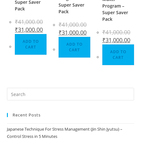
Super Saver
Super Saver
Program –
Pack
Pack
Super Saver
Pack
₹
41,000.00
₹
41,000.00
₹
31,000.00
₹
41,000.00
₹
31,000.00
₹
31,000.00
ADD TO
ADD TO
CART
CART
ADD TO
CART
Recent Posts
Japanese Technique For Stress Management (Jin Shin Jyutsu) –
Control Stress in 5 Minutes