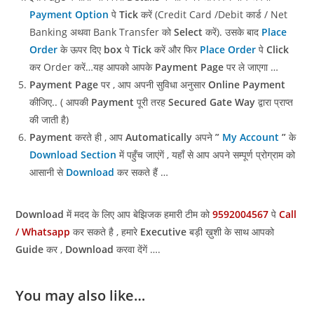
Payment Option
पे
Tick
करें (Credit Card /Debit कार्ड / Net
Banking अथवा Bank Transfer को
Select
करें). उसके बाद
Place
Order
के ऊपर दिए
box
पे
Tick
करें और फिर
Place Order
पे
Click
कर Order करें…यह आपको आपके
Payment Page
पर ले जाएगा …
Payment Page
पर , आप अपनी सुविधा अनुसार
Online Payment
कीजिए.. ( आपकी
Payment
पूरी तरह
Secured Gate Way
द्वारा प्राप्त
की जाती है)
Payment
करते ही , आप
Automatically
अपने
”
My Account
”
के
Download Section
में पहुँच जाएंगें , यहाँ से आप अपने सम्पूर्ण प्रोग्राम को
आसानी से
Download
कर सकते हैं …
Download
में मदद के लिए आप बेझिजक हमारी टीम को
9592004567
पे
Call
/ Whatsapp
कर सकते है , हमारे
Executive
बड़ी ख़ुशी के साथ आपको
Guide
कर ,
Download
करवा देंगें ….
You may also like…