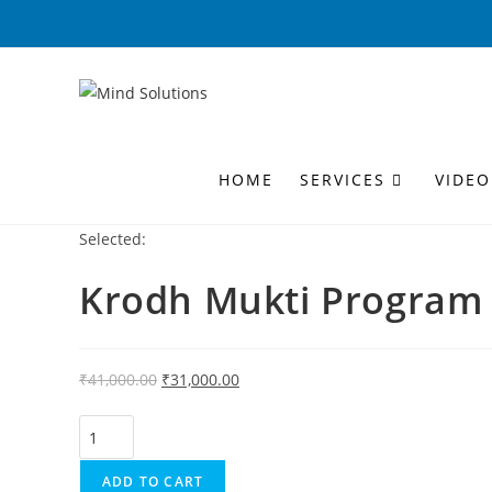
HOME
SERVICES
VIDEO
Selected:
Krodh Mukti Program
₹
41,000.00
₹
31,000.00
ADD TO CART